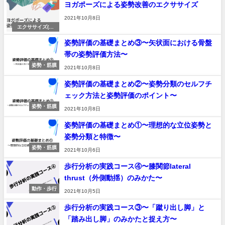
ヨガポーズによる姿勢改善のエクササイズ
2021年10月8日
エクササイズ(記
事)
姿勢評価の基礎まとめ③〜矢状面における骨盤
帯の姿勢評価方法〜
姿勢・筋膜
2021年10月8日
姿勢評価の基礎まとめ②〜姿勢分類のセルフチ
ェック方法と姿勢評価のポイント〜
姿勢・筋膜
2021年10月8日
姿勢評価の基礎まとめ①〜理想的な立位姿勢と
姿勢分類と特徴〜
姿勢・筋膜
2021年10月6日
歩行分析の実践コース④〜膝関節lateral
thrust（外側動揺）のみかた〜
動作・歩行
2021年10月5日
歩行分析の実践コース③〜「蹴り出し脚」と
「踏み出し脚」のみかたと捉え方〜