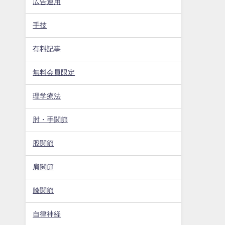
広告運用
手技
有料記事
無料会員限定
理学療法
肘・手関節
股関節
肩関節
膝関節
自律神経