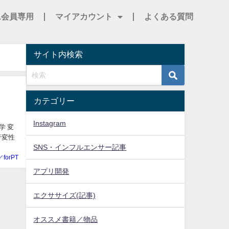
ム会員専用
マイアカウント
よくある質問
サイト内検索
カテゴリー
Instagram
学 変
行変性
SNS・インフルエンサー記事
／forPT
アプリ開発
エクササイズ(記事)
オススメ書籍／物品