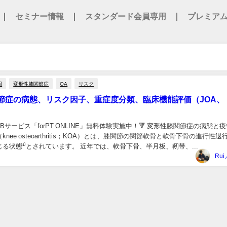
セミナー情報
スタンダード会員専用
プレミア
因
変形性膝関節症
OA
リスク
節症の病態、リスク因子、重症度分類、臨床機能評価（JOA、
Bサービス「forPT ONLINE」無料体験実施中！🔻 変形性膝関節症の病態と疫
nee osteoarthritis；KOA）とは、膝関節の関節軟骨と軟骨下骨の進行性退
る状態¹⁾とされています。 近年では、軟骨下骨、半月板、靭帯、...
Rui