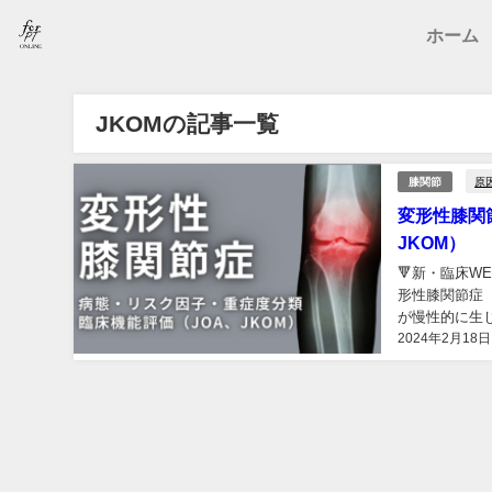
ホーム
JKOMの記事一覧
原
膝関節
変形性膝関
JKOM）
🔻新・臨床WE
形性膝関節症（k
が慢性的に生じ
2024年2月18日