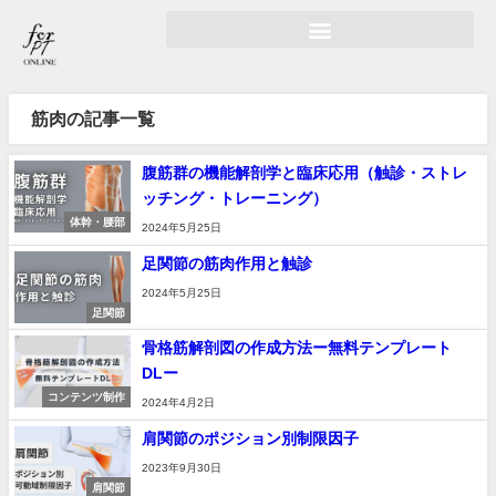
筋肉の記事一覧
腹筋群の機能解剖学と臨床応用（触診・ストレ
ッチング・トレーニング）
体幹・腰部
2024年5月25日
足関節の筋肉作用と触診
2024年5月25日
足関節
骨格筋解剖図の作成方法ー無料テンプレート
DLー
コンテンツ制作
2024年4月2日
肩関節のポジション別制限因子
2023年9月30日
肩関節