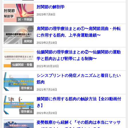
肘関節の解剖学
2023年7月8日
肘・手関節
肩関節の理学療法まとめ①〜肩関節屈曲・外転
に作用する筋肉、上半身運動連鎖〜
肩関節
2023年2月19日
仙腸関節の理学療法まとめ②〜仙腸関節の運動
学と筋肉および靭帯による制御〜
仙腸関節・骨盤
2021年10月10日
シンスプリントの発症メカニズムと着目したい
筋肉
理学療法
2021年7月16日
膝関節に作用する筋肉の触診方法【全23動画付
き】
理学療法
2021年2月23日
姿勢観察から紐解く『その筋肉は本当にマッサ