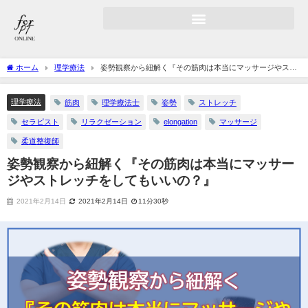
ホーム
理学療法
姿勢観察から紐解く『その筋肉は本当にマッサージやスト
レッチをしてもいいの？』
理学療法
筋肉
理学療法士
姿勢
ストレッチ
セラピスト
リラクゼーション
elongation
マッサージ
柔道整復師
姿勢観察から紐解く『その筋肉は本当にマッサー
ジやストレッチをしてもいいの？』
2021年2月14日
2021年2月14日
11分30秒