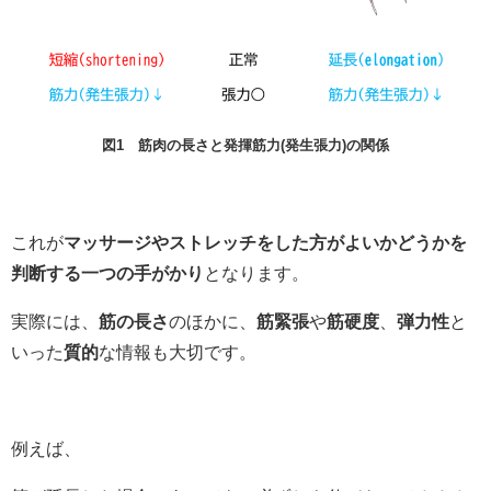
図1 筋肉の長さと発揮筋力(発生張力)の関係
これが
マッサージやストレッチをした方がよいかどうかを
判断する一つの手がかり
となります。
実際には、
筋の長さ
のほかに、
筋緊張
や
筋硬度
、
弾力性
と
いった
質的
な情報も大切です。
例えば、