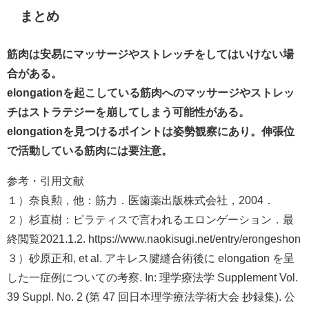
まとめ
筋肉は安易にマッサージやストレッチをしてはいけない場
合がある。
elongationを起こしている筋肉へのマッサージやストレッ
チはストラテジーを崩してしまう可能性がある。
elongationを見つけるポイントは姿勢観察にあり。伸張位
で活動している筋肉には要注意。
参考・引用文献
１）奈良勲，他：筋力．医歯薬出版株式会社，2004．
２）杉直樹：ピラティスで言われるエロンゲーション．最
終閲覧2021.1.2. https://www.naokisugi.net/entry/erongeshon
３）砂原正和, et al. アキレス腱縫合術後に elongation を呈
した一症例についての考察. In:
理学療法学 Supplement Vol.
39 Suppl. No. 2 (第 47 回日本理学療法学術大会 抄録集)
. 公