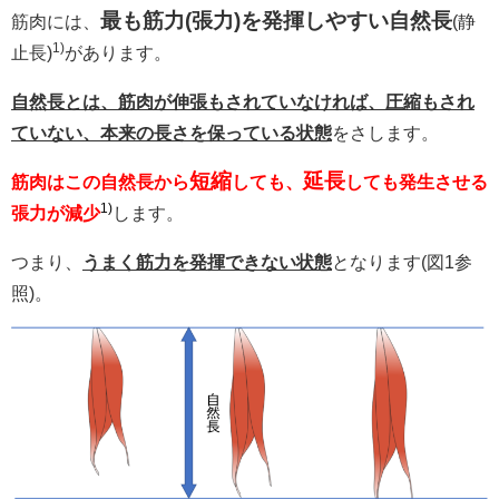
最も筋力(張力)を発揮しやすい自然長
筋肉には、
(静
1)
止長)
があります。
自然長とは、筋肉が伸張もされていなければ、圧縮もされ
ていない、本来の長さを保っている状態
をさします。
短縮
延長
筋肉はこの自然長から
しても、
しても発生させる
1)
張力が減少
します。
つまり、
うまく筋力を発揮できない状態
となります(図1参
照)。