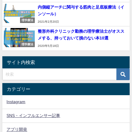
内側縦アーチに関与する筋肉と足底板療法（イ
ンソール）
理学療法
2021年2月20日
整形外科クリニック勤務の理学療法士がオスス
メする、持っておいて損のない本10選
理学療法
2020年5月18日
サイト内検索
カテゴリー
Instagram
SNS・インフルエンサー記事
アプリ開発