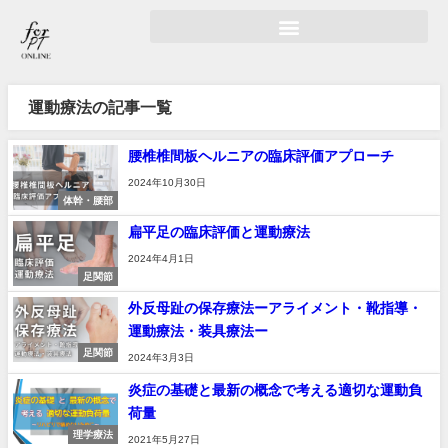
運動療法の記事一覧
腰椎椎間板ヘルニアの臨床評価アプローチ
2024年10月30日
体幹・腰部
扁平足の臨床評価と運動療法
2024年4月1日
足関節
外反母趾の保存療法ーアライメント・靴指導・
運動療法・装具療法ー
足関節
2024年3月3日
炎症の基礎と最新の概念で考える適切な運動負
荷量
理学療法
2021年5月27日