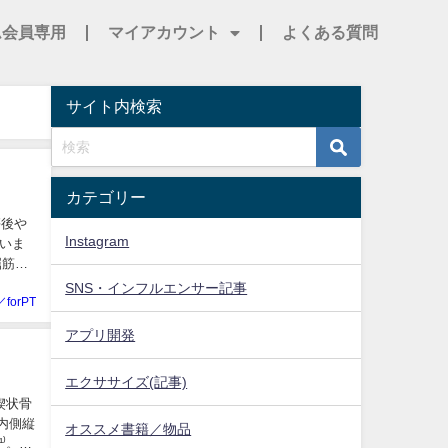
ム会員専用
マイアカウント
よくある質問
サイト内検索
カテゴリー
傷後や
Instagram
いま
屈筋の
SNS・インフルエンサー記事
／forPT
アプリ開発
エクササイズ(記事)
楔状骨
内側縦
オススメ書籍／物品
⁾。歩