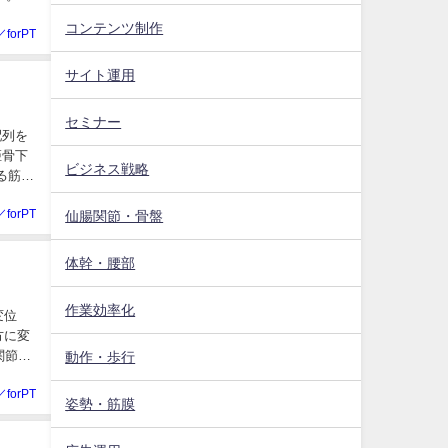
コンテンツ制作
／forPT
サイト運用
セミナー
配列を
距骨下
ビジネス戦略
る筋肉
／forPT
仙腸関節・骨盤
体幹・腰部
作業効率化
変位
方に変
関節の
動作・歩行
／forPT
姿勢・筋膜