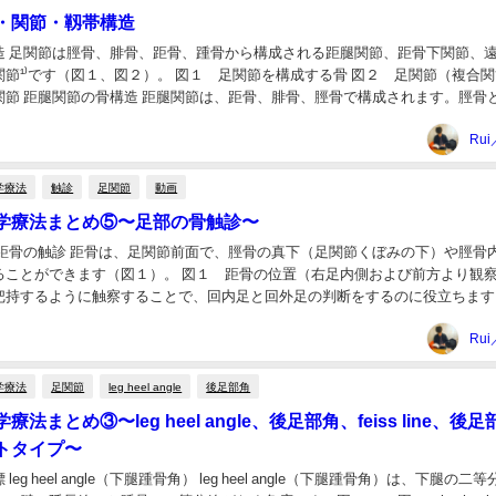
・関節・靱帯構造
造 足関節は脛骨、腓骨、距骨、踵骨から構成される距腿関節、距骨下関節、
節¹⁾です（図１、図２）。 図１ 足関節を構成する骨 図２ 足関節（複合
関節 距腿関節の骨構造 距腿関節は、距骨、腓骨、脛骨で構成されます。脛骨
節窩に距骨滑車がはまり込んでいるよう...
Rui
学療法
触診
足関節
動画
学療法まとめ⑤〜足部の骨触診〜
 距骨の触診 距骨は、足関節前面で、脛骨の真下（足関節くぼみの下）や脛骨
ることができます（図１）。 図１ 距骨の位置（右足内側および前方より観察
把持するように触察することで、回内足と回外足の判断をするのに役立ちます
を触診してみましょう&#x1f3a5...
Rui
学療法
足関節
leg heel angle
後足部角
法まとめ③〜leg heel angle、後足部角、feiss line、後足
トタイプ〜
eg heel angle（下腿踵骨角） leg heel angle（下腿踵骨角）は、下腿の二等