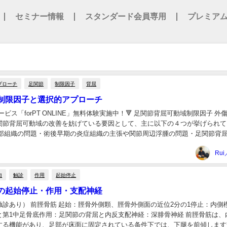
セミナー情報
スタンダード会員専用
プレミア
プローチ
足関節
制限因子
背屈
制限因子と選択的アプローチ
ービス「forPT ONLINE」無料体験実施中！🔻 足関節背屈可動域制限因子 外
関節背屈可動域の改善を妨げている要因として、主に以下の４つが挙げられて
軟部組織の問題・術後早期の炎症組織の主張や関節周辺浮腫の問題・足関節背
.
Rui
肉
触診
作用
起始停止
の起始停止・作用・支配神経
触診あり） 前脛骨筋 起始：脛骨外側顆、脛骨外側面の近位2分の1停止：内側
と第1中足骨底作用：足関節の背屈と内反支配神経：深腓骨神経 前脛骨筋は、
する機能があり、足部が床面に固定されている条件下では、下腿を前傾します¹