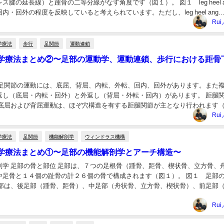
ス腱の延長線）と踵骨の二等分線がなす角度です（図１）。 図１ leg heel an
・回外の程度を反映していると考えられています。ただし、leg heel ang..
Rui
学療法
歩行
足関節
運動連鎖
学療法まとめ②〜足部の運動学、運動連鎖、歩行における距骨
 足関節の運動には、底屈、背屈、内転、外転、回内、回外があります。また
返し（底屈・内転・回外）と外返し（背屈・外転・回内）があります。 距腿
の底屈および背屈運動は、ほぞ穴構造を有する距腿関節が主となり行われます
距腿関節の運動 距骨下関節の運動 距骨下関節...
Rui
学療法
足関節
機能解剖学
ウィンドラス機構
学療法まとめ①〜足部の機能解剖学とアーチ構造〜
剖学 足部の骨と部位 足部は、７つの足根骨（踵骨、距骨、楔状骨、立方骨、
中足骨と１４個の趾骨の計２６個の骨で構成されます（図１）。 図１ 足部
足部は、後足部（踵骨、距骨）、中足部（舟状骨、立方骨、楔状骨）、前足部
節骨、末節骨）の３つに分けられます（図２）...
Rui