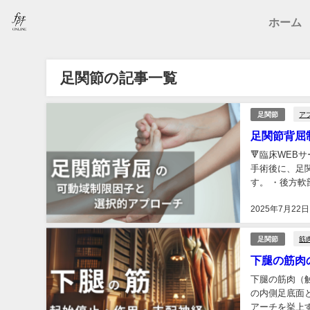
ホーム
足関節の記事一覧
ア
足関節
足関節背屈
🔻臨床WEBサ
手術後に、足
す。 ・後方
収縮不全の問..
2025年7月22日
筋
足関節
下腿の筋肉
下腿の筋肉（
の内側足底面
アーチを挙上