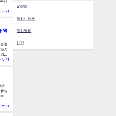
gle
.
足関節
／forPT
運動生理学
下関
運動連鎖
頚部
複合運
関節の
（図
／forPT
舟状
の骨名
（中足
／forPT