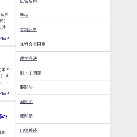
広告運用
遠位脛
手技
関節）
と腓骨
有料記事
／forPT
無料会員限定
理学療法
内果の
肘・手関節
） 距
。 自
股関節
／forPT
肩関節
部の
膝関節
自律神経
分線