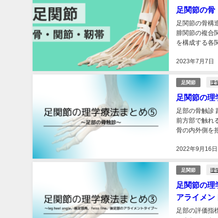
足関節の骨
足関節の骨構
腓関節の複合関
を構成する各
からなる果間関
2023年7月7日
理
足関節
足関節の理
足部の骨触診
前方部で触れ
骨の内外側を
分の足で『距骨』
2022年9月16日
理
足関節
足関節の理学療
アライメン
足部の評価指標 l