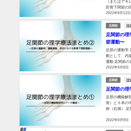
（またはアキレ
距骨下関節の回内
2022年9月12日
理
足関節
足関節の理
節運動〜
足部の運動学
動として、内
運動 足関節
2022年9月9日
１）。 図１ 
理
足関節
足関節の理
足部の機能解
骨）と５本の
称（右側） 
部、基節骨、中
2022年9月9日