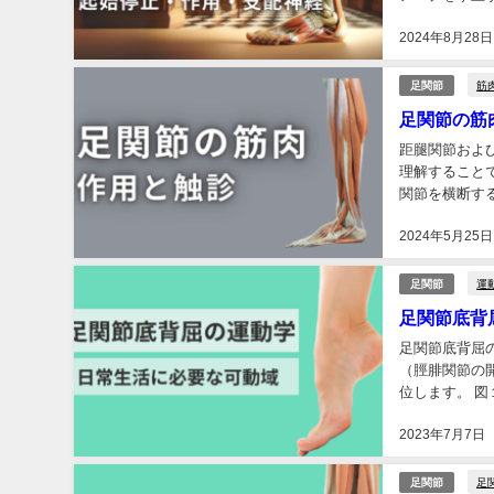
行においては、
2024年8月28日
筋
足関節
足関節の筋
距腿関節およ
理解すること
関節を横断す
には、長母趾伸
2024年5月25日
運
足関節
足関節底背
足関節底背屈の
（脛腓関節の
位します。 
閉鎖）、下降、
2023年7月7日
足
足関節