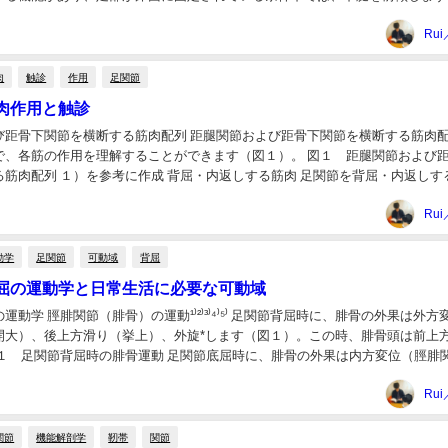
荷重応答期（ローディングレスポンス...
Rui
肉
触診
作用
足関節
肉作用と触診
び距骨下関節を横断する筋肉配列 距腿関節および距骨下関節を横断する筋肉
で、各筋の作用を理解することができます（図１）。 図１ 距腿関節および
る筋肉配列 １）を参考に作成 背屈・内返しする筋肉 足関節を背屈・内返しす
筋および前脛骨筋が挙げられます（図２）...
Rui
動学
足関節
可動域
背屈
屈の運動学と日常生活に必要な可動域
運動学 脛腓関節（腓骨）の運動¹⁾²⁾³⁾⁴⁾⁵⁾ 足関節背屈時に、腓骨の外果は外方
開大）、後上方滑り（挙上）、外旋*します（図１）。この時、腓骨頭は前上
図１ 足関節背屈時の腓骨運動 足関節底屈時に、腓骨の外果は内方変位（脛腓
内旋*します（図２）。この...
Rui
関節
機能解剖学
靭帯
関節