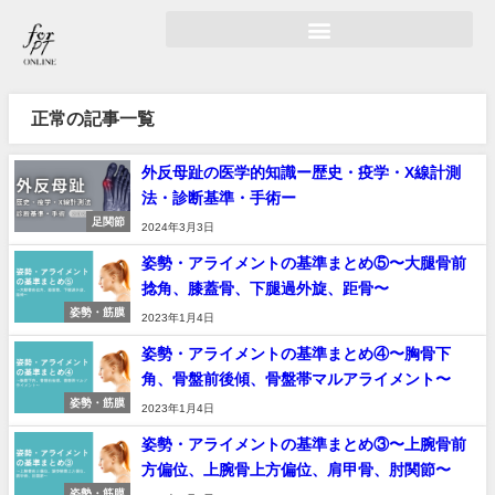
正常の記事一覧
外反母趾の医学的知識ー歴史・疫学・X線計測
法・診断基準・手術ー
足関節
2024年3月3日
姿勢・アライメントの基準まとめ⑤〜大腿骨前
捻角、膝蓋骨、下腿過外旋、距骨〜
姿勢・筋膜
2023年1月4日
姿勢・アライメントの基準まとめ④〜胸骨下
角、骨盤前後傾、骨盤帯マルアライメント〜
姿勢・筋膜
2023年1月4日
姿勢・アライメントの基準まとめ③〜上腕骨前
方偏位、上腕骨上方偏位、肩甲骨、肘関節〜
姿勢・筋膜