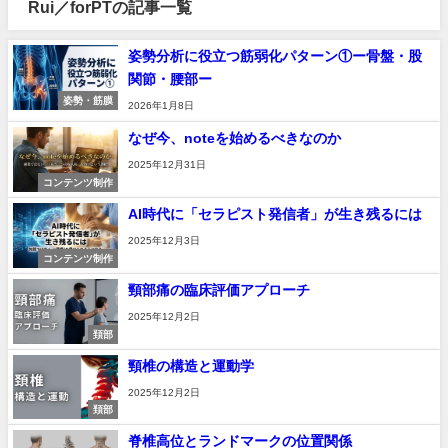
Rui／forPTの記事一覧
姿勢分析に役立つ筋弱化パターン①ー骨盤・股
関節・腰部ー
姿勢・筋膜
2026年1月8日
なぜ今、noteを始めるべきなのか
2025年12月31日
コンテンツ制作
AI時代に「セラピスト発信者」が生き残るには
2025年12月3日
コンテンツ制作
頸部痛の臨床評価アプローチ
2025年12月2日
頚部
頸椎の構造と運動学
2025年12月2日
頚部
脊椎高位とランドマークの位置関係