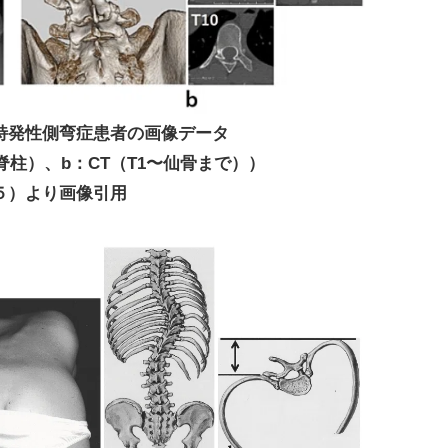
特発性側弯症患者の画像データ
脊柱）、b：CT（T1〜仙骨まで））
５）より画像引用