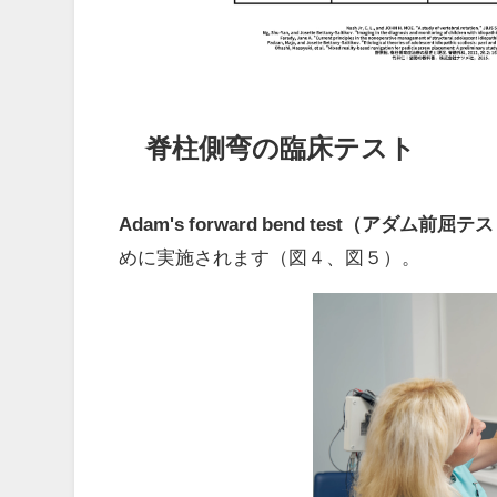
脊柱側弯の臨床テスト
Adam's forward bend test（アダム前屈テ
めに実施されます（図４、図５）。