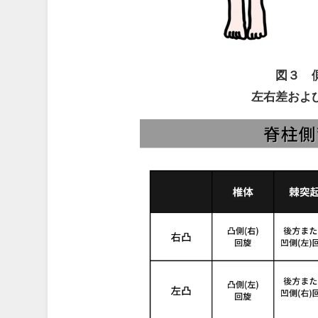
図３ 
左右差およ