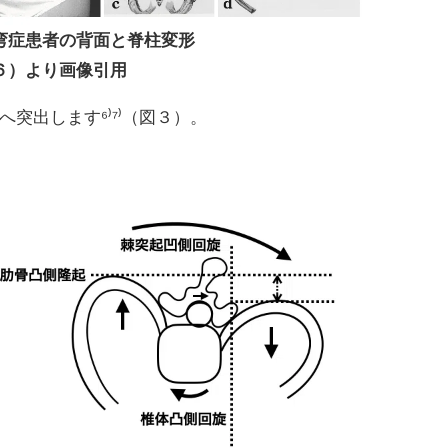
弯症患者の背面と脊柱変形
６）より画像引用
突出します⁶⁾⁷⁾（図３）。