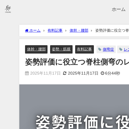
ホーム
ホーム
有料記事
体幹・腰部
姿勢評価に役立つ脊
体幹・腰部
姿勢・筋膜
有料記事
側弯症
レ
姿勢評価に役立つ脊柱側弯の
2025年11月17日
2025年11月17日
6分44秒