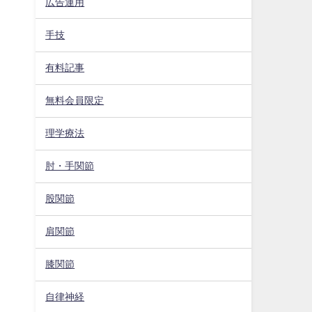
広告運用
手技
有料記事
無料会員限定
理学療法
肘・手関節
股関節
肩関節
膝関節
自律神経