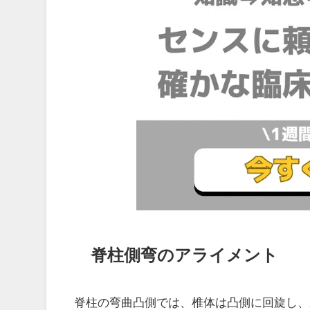
脊柱側弯のアライメント
脊柱の弯曲凸側では、椎体は凸側に回旋し、棘突