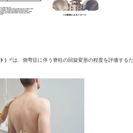
スト）
⁸⁾は、側弯症に伴う脊柱の回旋変形の程度を評価する