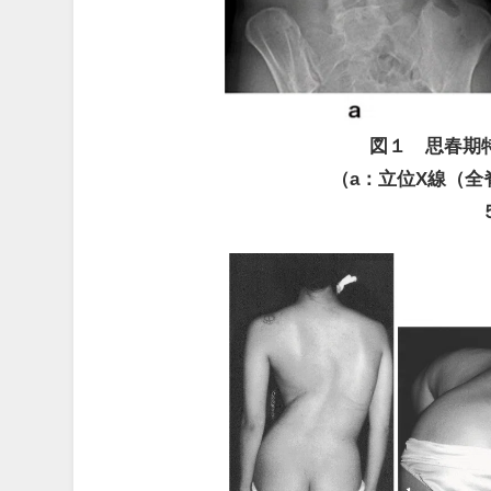
図１ 思春期
（a：立位X線（全