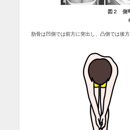
図２ 側
肋骨は凹側では前方に突出し、凸側では後方へ