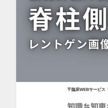
🔻
臨床WEBサービス「f