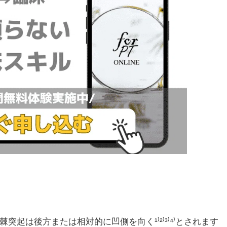
起は後方または相対的に凹側を向く¹⁾²⁾³⁾⁴⁾とされます