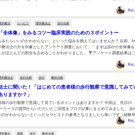
Rui
理学療法
リハビリ
理学療法士
歩行分析
「全体像」をみるコツー臨床実践のための３ポイントー
みたらいいのかわからない」といった悩みを抱えてはいませんか？ 以前、for
学療法士の方を対象としたアンケート調査において、「まずは歩行の全体像を
トがほとんどの割合を占めることがわかりました。 🔻アンケート調査結果は
無料）にまとめています&...
Rui
理学療法士
歩行分析
歩行
動作分析
法士に聞いた！「はじめての患者様の歩行観察で意識してみて
ありますか？」
者様の歩行観察で意識して見ているポイントはありますか？ 今回は、先日の
amストーリーズの質問からいただいたご回答をブログ記事にまとめてみました。 歩
いのかわからない といったセラピストの参考となりましたら幸いです（経験
いています）。 ...
Rui
理学療法
原因
歩行
動作分析