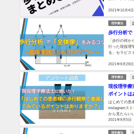
2021年10月4日
理学療法
歩行分析で
「歩行の何から
行った現役理
る」セラピス
のブログ記事（
2021年9月29日
理学療法
現役理学療
ポイントは
はじめての患
instagr
から見たらい
2021年9月5日
添えていただ
理学療法