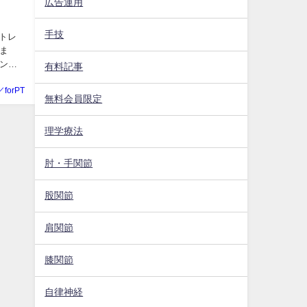
広告運用
手技
トレ
ま
ンデ
有料記事
／forPT
無料会員限定
理学療法
肘・手関節
股関節
肩関節
膝関節
自律神経