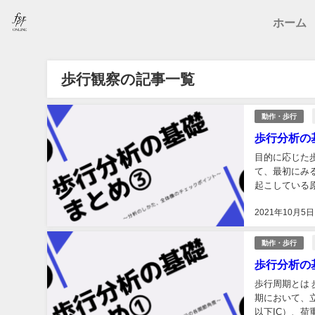
ホーム
歩行観察の記事一覧
動作・歩行
歩行分析の
目的に応じた
て、最初にみ
起こしている
大切です。 ②
2021年10月5日
動作・歩行
歩行分析の
歩行周期とは 
期において、立脚
以下IC）、荷重応