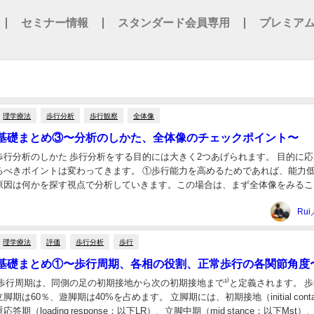
セミナー情報
スタンダード会員専用
プレミア
理学療法
歩行分析
歩行観察
全体像
基礎まとめ③〜分析のしかた、全体像のチェックポイント〜
歩行分析のしかた 歩行分析をする目的には大きく2つあげられます。 目的に応
るべきポイントは変わってきます。 ①歩行能力を高めるためであれば、能力
原因は何かを探す視点で分析していきます。この場合は、まず全体像をみるこ
症状との関連を調べるためであれば、症状(痛み...
Rui
理学療法
評価
歩行分析
歩行
基礎まとめ①〜歩行周期、各相の役割、正常歩行の各関節角度
歩行周期は、同側の足の初期接地から次の初期接地まで¹⁾と定義されます。 
期は60％、遊脚期は40%を占めます。 立脚期には、初期接地（initial conta
答期（loading response：以下LR）、立脚中期（mid stance：以下Mst）、