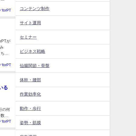
コンテンツ制作
／forPT
サイト運用
セミナー
PTが
み
ビジネス戦略
こちら
／forPT
仙腸関節・骨盤
体幹・腰部
いる
作業効率化
動作・歩行
行の何
年数も
／forPT
姿勢・筋膜