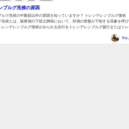
ンブルグ兆候の原因
ブルグ兆候の中殿筋以外の原因を知っていますか？ トレンデレンブルグ徴候 
グ兆候とは、観察側の下肢立脚相において、対側の骨盤が下制する現象を呼び
トレンデレンブルグ徴候がみられる歩行をトレンデレンブルグ跛行またはトレ
といいます。 有名な異常歩行のひとつで、...
Rui