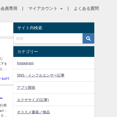
ム会員専用
マイアカウント
よくある質問
サイト内検索
カテゴリー
じ
Instagram
低下を
とが
SNS・インフルエンサー記事
／forPT
アプリ開発
〜
エクササイズ(記事)
歩行周
ct：
オススメ書籍／物品
立...