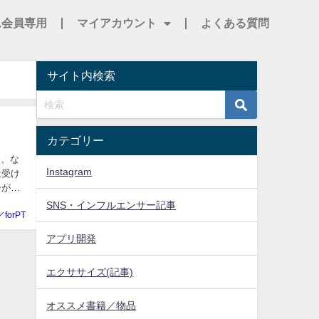
ム会員専用
マイアカウント
よくある質問
サイト内検索
カテゴリー
今、な
Instagram
は受け
ーが引
SNS・インフルエンサー記事
／forPT
アプリ開発
エクササイズ(記事)
オススメ書籍／物品