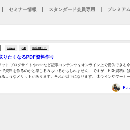
セミナー情報
スタンダード会員専用
プレミア
canva
pdf
臨床BOOK
取りたくなるPDF資料作り
リット ブログサイトやnoteなど記事コンテンツをオンライン上で提供できる
Fで資料を作るのかと感じる方もいるかもしれません。 ですが、PDF資料に
れるようなメリットがあります。それが以下になります。 ①ラインやマーカ
メント追加できる③電子書籍化でき...
Rui