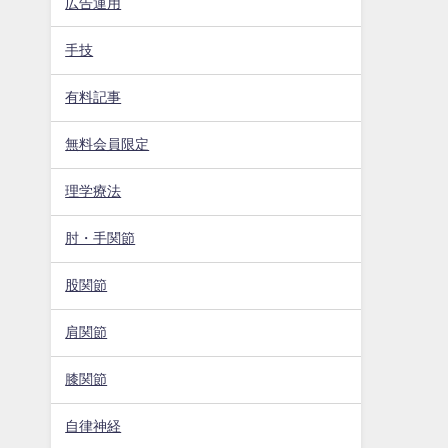
広告運用
手技
有料記事
無料会員限定
理学療法
肘・手関節
股関節
肩関節
膝関節
自律神経