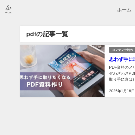
ホーム
pdfの記事一覧
コンテンツ制作
思わず手に
PDF資料のメ
ぜわざわざPD
取り手に喜ば
ける②自由にコ
2025年1月18日