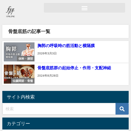
骨盤底筋の記事一覧
胸郭の呼吸時の筋活動と横隔膜
2026年3月3日
体幹・腰部
骨盤底筋群の起始停止・作用・支配神経
2024年8月28日
仙腸関節・骨盤
サイト内検索
カテゴリー