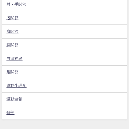
肘・手関節
股関節
肩関節
膝関節
自律神経
足関節
運動生理学
運動連鎖
頚部