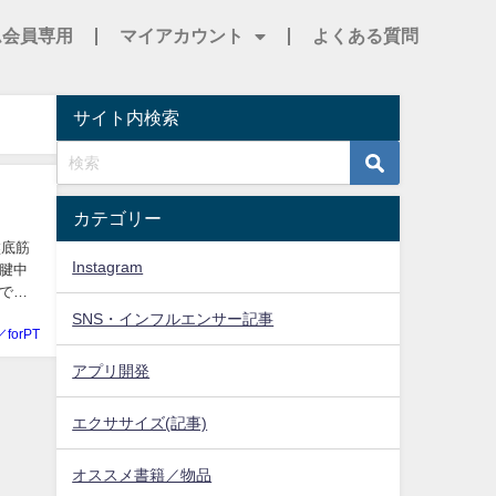
ム会員専用
マイアカウント
よくある質問
サイト内検索
カテゴリー
盤底筋
Instagram
陰腱中
゙
SNS・インフルエンサー記事
／forPT
アプリ開発
エクササイズ(記事)
オススメ書籍／物品