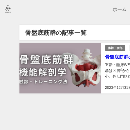
ホーム
骨盤底筋群の記事一覧
体幹・腰部
骨盤底筋群
🔻新・臨床WE
群は 3 層¹
心、外肛門括
構...
2023年12月31