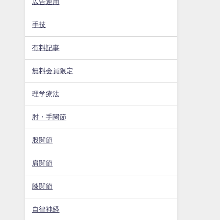
広告運用
手技
有料記事
無料会員限定
理学療法
肘・手関節
股関節
肩関節
膝関節
自律神経