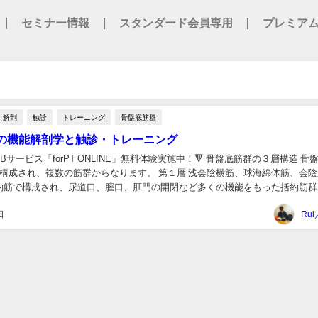
セミナー情報
スタンダード会員専用
プレミア
解剖
触診
トレーニング
骨盤底筋群
の機能解剖学と触診・トレーニング
Bサービス「forPT ONLINE」無料体験実施中！🔻 骨盤底筋群の３層構造 骨
⁾から構成され、複数の筋群からなります。 第１層 浅会陰横筋、球海綿体筋、会
約筋で構成され、尿道口、膣口、肛門の開閉など多くの機能をもった括約筋群て
日
Rui