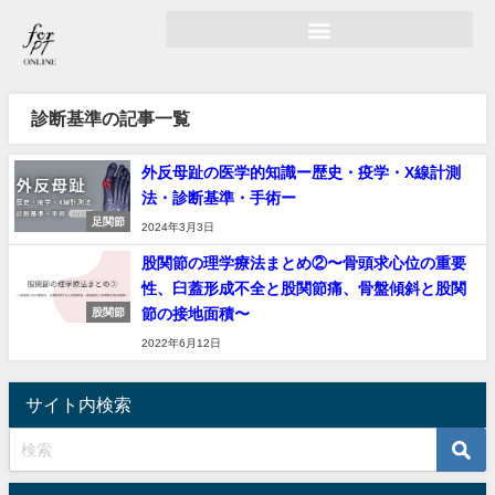
診断基準の記事一覧
外反母趾の医学的知識ー歴史・疫学・X線計測
法・診断基準・手術ー
足関節
2024年3月3日
股関節の理学療法まとめ②〜骨頭求心位の重要
性、臼蓋形成不全と股関節痛、骨盤傾斜と股関
節の接地面積〜
股関節
2022年6月12日
サイト内検索