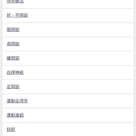
理学療法
肘・手関節
股関節
肩関節
膝関節
自律神経
足関節
運動生理学
運動連鎖
頚部