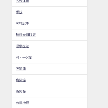
広告運用
手技
有料記事
無料会員限定
理学療法
肘・手関節
股関節
肩関節
膝関節
自律神経