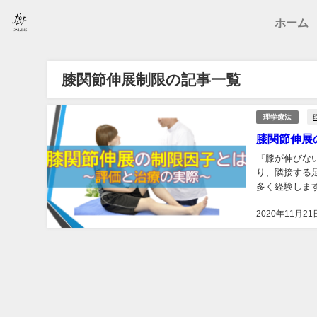
ホーム
膝関節伸展制限の記事一覧
理学療法
膝関節伸展
『膝が伸びな
り、隣接する
多く経験します。 理学療法士には膝が伸びない(伸展制限)原因を評価し、ア
求められます。
2020年11月21