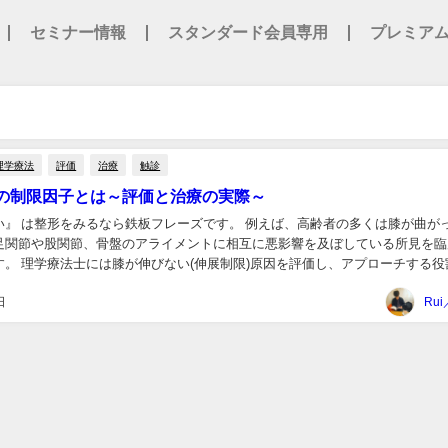
セミナー情報
スタンダード会員専用
プレミア
理学療法
評価
治療
触診
の制限因子とは～評価と治療の実際～
い』 は整形をみるなら鉄板フレーズです。 例えば、高齢者の多くは膝が曲が
足関節や股関節、骨盤のアライメントに相互に悪影響を及ぼしている所見を臨
プローチする役割が
 今回は、膝関節伸展制限の分類および...
日
Rui