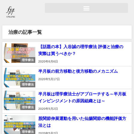
治療の記事一覧
【話題の本】入谷誠の理学療法 評価と治療の
実際は買うべきか？
理学療法
2020年6月6日
半月板の前方移動と後方移動のメカニズム
2020年5月17日
理学療法
半月板は理学療法士がアプローチする～半月板
インピンジメントの原因組織とは～
理学療法
2020年5月2日
股関節伸展運動を用いた仙腸関節の機能評価方
法とは
理学療法
2020年5月2日