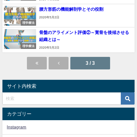
腰方形筋の機能解剖学とその役割
2020年5月2日
理学療法
骨盤のアライメント評価②～寛骨を後傾させる
組織とは～
理学療法
2020年5月2日
3 / 3
サイト内検索
カテゴリー
Instagram