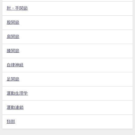
肘・手関節
股関節
肩関節
膝関節
自律神経
足関節
運動生理学
運動連鎖
頚部