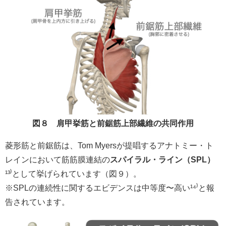
図８ 肩甲挙筋と前鋸筋上部繊維の共同作用
菱形筋と前鋸筋は、Tom Myersが提唱するアナトミー・ト
レインにおいて筋筋膜連結の
スパイラル・ライン（SPL）
¹³⁾として挙げられています（図９）。
※SPLの連続性に関するエビデンスは中等度〜高い¹⁴⁾と報
告されています。