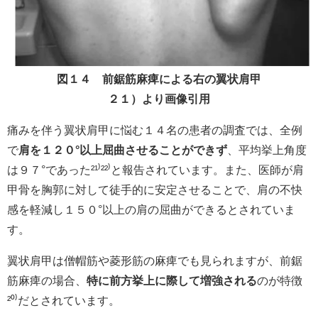
図１４ 前鋸筋麻痺による右の翼状肩甲
２１）より画像引用
痛みを伴う翼状肩甲に悩む１４名の患者の調査では、全例
で
肩を１２０°以上屈曲させることができず
、平均挙上角度
は９７°であった²¹⁾²²⁾と報告されています。また、医師が肩
甲骨を胸郭に対して徒手的に安定させることで、肩の不快
感を軽減し１５０°以上の肩の屈曲ができるとされていま
す。
翼状肩甲は僧帽筋や菱形筋の麻痺でも見られますが、前鋸
筋麻痺の場合、
特に前方挙上に際して増強される
のが特徴
²⁰⁾だとされています。