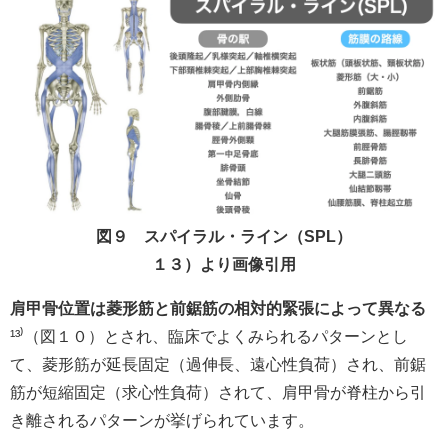
図９ スパイラル・ライン（SPL）
１３）より画像引用
肩甲骨位置は菱形筋と前鋸筋の相対的緊張によって異なる
¹³⁾（図１０）とされ、臨床でよくみられるパターンとし
て、菱形筋が延長固定（過伸長、遠心性負荷）され、前鋸
筋が短縮固定（求心性負荷）されて、肩甲骨が脊柱から引
き離されるパターンが挙げられています。