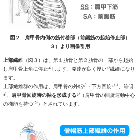
図２ 肩甲骨内側の筋付着部（前鋸筋の起始停止部）
３）より画像引用
上部繊維
（図３）は、第１肋骨と第２肋骨の一部から起始
し肩甲骨上角に停止⁴⁾します。発達が良く厚い⁵⁾繊維になり
ます。
上部繊維群の作用は、肩甲骨の外転⁶⁾・下方回旋⁶⁾⁷⁾、前傾
⁸⁾、
肩甲骨回旋時の軸を形成する
⁹⁾（肩甲骨の回旋運動中心
の機能を持つ¹⁰⁾）とされています。