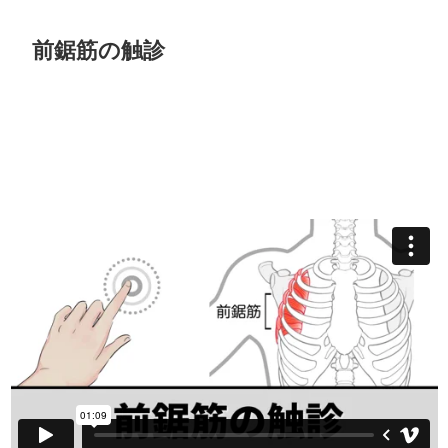
前鋸筋の触診