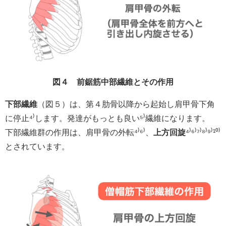
図４ 前鋸筋中部繊維とその作用
下部繊維
（図５）は、第４肋骨以降から起始し肩甲骨下角
に停止⁴⁾します。発達がもっとも良い⁵⁾繊維になります。
下部繊維群の作用は、肩甲骨の外転⁴⁾⁶⁾、
上方回旋
⁴⁾⁶⁾⁷⁾⁸⁾⁹⁾¹⁰⁾
とされています。