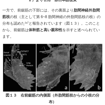
一方で、前鋸筋の下部には、その裏面より
肋間神経外肋間
筋枝
の枝（主として第 6~8 肋間神経の外肋間筋枝の枝）の
分布も認めた¹⁶⁾と報告されています（図１３）。このこと
から、前鋸筋は
体幹筋と高い親和性
を示すと述べられてい
ます。
図１３ 右前鋸筋の内側面（外肋間筋枝からの小枝の分
布）