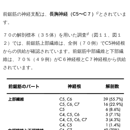
前鋸筋の神経支配は、
長胸神経（C5〜C７）
¹⁾とされていま
す。
７０の解剖標本（３５体）を用いた調査²⁾（図１１、図１
２）では、前鋸筋上部繊維は、全例（７０例）でC5神経根
からの供給が確認されています。前鋸筋中部繊維と下部繊
維は、７０％（４９例）がC６神経根とC７神経根から供給
されています。