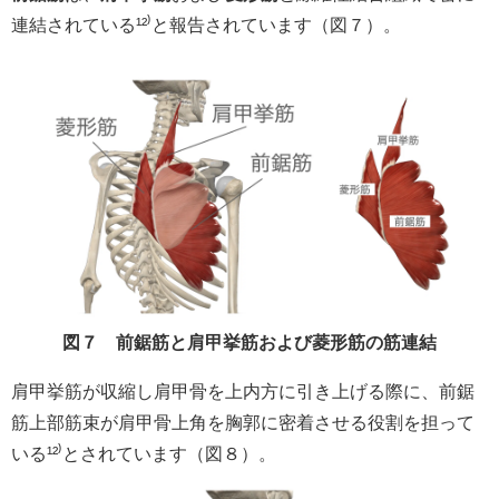
連結されている¹²⁾と報告されています（図７）。
図７ 前鋸筋と肩甲挙筋および菱形筋の筋連結
肩甲挙筋が収縮し肩甲骨を上内方に引き上げる際に、前鋸
筋上部筋束が肩甲骨上角を胸郭に密着させる役割を担って
いる¹²⁾とされています（図８）。