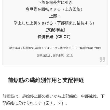
下角を前外方に引き
肩甲骨を回転させる（上方回旋）
上部：
挙上した上腕をさげる（下部筋束に拮抗する）
【支配神経】
長胸神経（C5-C7）
坂井建雄，松村讓兒(監訳)：プロメテウス解剖学アトラス 解剖学総論 / 運動
器系 第3版，医学書院，2016.
前鋸筋の繊維別作用と支配神経
前鋸筋は、起始停止部の違いから上部繊維、中部繊維、下
部繊維に分けられます（図１、２）。