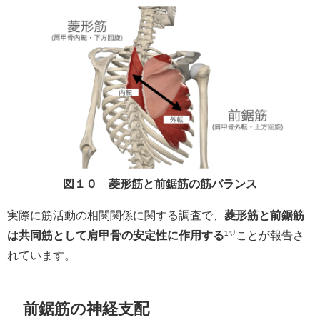
図１０ 菱形筋と前鋸筋の筋バランス
実際に筋活動の相関関係に関する調査で、
菱形筋と前鋸筋
は共同筋として肩甲骨の安定性に作用する
¹⁵⁾ことが報告さ
れています。
前鋸筋の神経支配