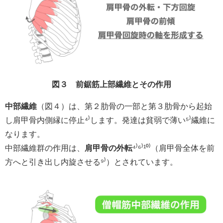
図３ 前鋸筋上部繊維とその作用
中部繊維
（図４）は、第２肋骨の一部と第３肋骨から起始
し肩甲骨内側縁に停止⁴⁾します。発達は貧弱で薄い⁵⁾繊維に
なります。
中部繊維群の作用は、
肩甲骨の外転
⁴⁾⁶⁾¹⁰⁾（肩甲骨全体を前
方へと引き出し内旋させる⁹⁾）とされています。