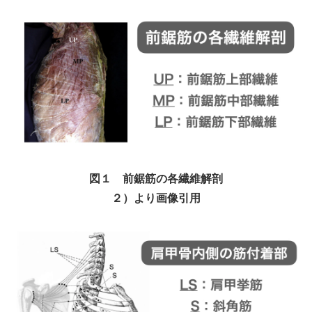
図１ 前鋸筋の各繊維解剖
２）より画像引用