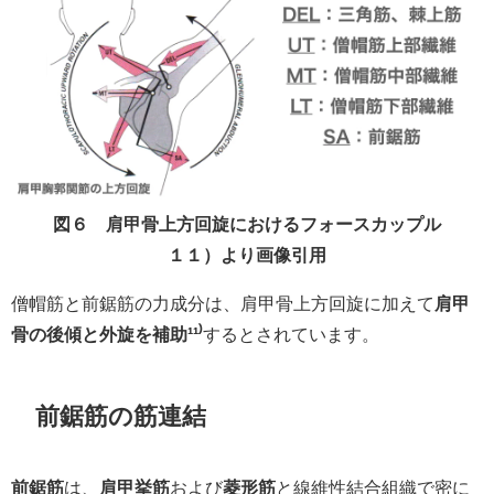
図６ 肩甲骨上方回旋におけるフォースカップル
１１）より画像引用
僧帽筋と前鋸筋の力成分は、肩甲骨上方回旋に加えて
肩甲
骨の後傾と外旋を補助¹¹⁾
するとされています。
前鋸筋の筋連結
前鋸筋
は、
肩甲挙筋
および
菱形筋
と線維性結合組織で密に