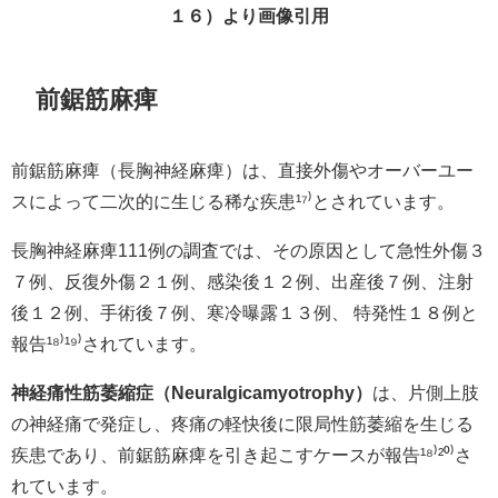
１６）より画像引用
前鋸筋麻痺
前鋸筋麻痺（長胸神経麻痺）は、直接外傷やオーバーユー
スによって二次的に生じる稀な疾患¹⁷⁾とされています。
長胸神経麻痺111例の調査では、その原因として急性外傷３
７例、反復外傷２１例、感染後１２例、出産後７例、注射
後１２例、手術後７例、寒冷曝露１３例、 特発性１８例と
報告¹⁸⁾¹⁹⁾されています。
神経痛性筋萎縮症（Neuralgicamyotrophy）
は、片側上肢
の神経痛で発症し、疼痛の軽快後に限局性筋萎縮を生じる
疾患であり、前鋸筋麻痺を引き起こすケースが報告¹⁸⁾²⁰⁾さ
れています。