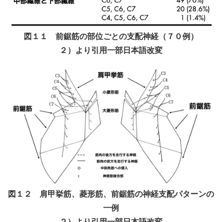
図１１ 前鋸筋の部位ごとの支配神経（７０例）
２）より引用一部日本語改変
図１２ 肩甲挙筋、菱形筋、前鋸筋の神経支配パターンの
一例
２）より引用一部日本語改変