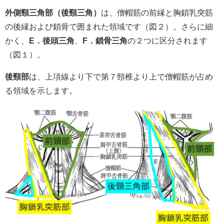
外側頸三角部（後頸三角）
は、僧帽筋の前縁と胸鎖乳突筋
の後縁および鎖骨で囲まれた領域です（図２）。さらに細
かく、
E．後頭三角
、
F．鎖骨三角
の２つに区分されます
（図１）。
後頸部
は、上項線より下で第７頸椎より上で僧帽筋が占め
る領域を示します。