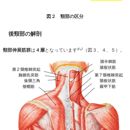
図２ 頸部の区分
後頸部の解剖
頸部伸展筋群
は
４層
となっています³⁾⁴⁾（図３、４、５）。