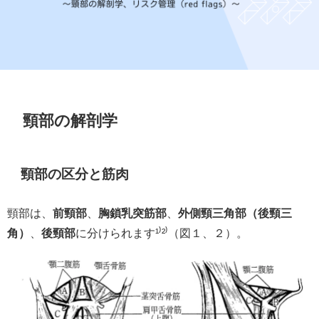
頸部の解剖学
頸部の区分と筋肉
頸部は、
前頸部
、
胸鎖乳突筋部
、
外側頸三角部（後頸三
角）
、
後頸部
に分けられます¹⁾²⁾（図１、２）。