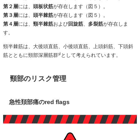
第２層
には、
頭板状筋
が存在します（図５）。
第３層
には、
頭半棘筋
が存在します（図５）。
第４層
には、
頸半棘筋
および
回旋筋
、
多裂筋
が存在しま
す。
頸半棘筋は、大後頭直筋、小後頭直筋、上頭斜筋、下頭斜
筋とともに頸部深層筋群³⁾として考えられています。
頸部のリスク管理
急性頚部痛のred flags