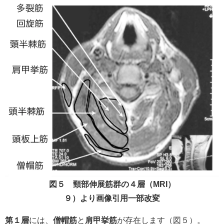
図５ 頸部伸展筋群の４層（MRI）
９）より画像引用一部改変
第１層
には、
僧帽筋
と
肩甲挙筋
が存在します（図５）。