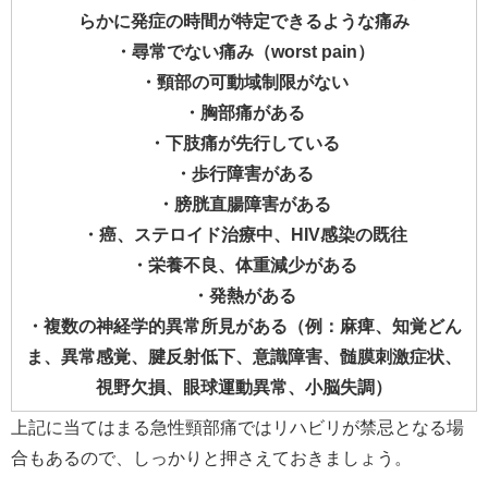
らかに発症の時間が特定できるような痛み
・尋常でない痛み（worst pain）
・頸部の可動域制限がない
・胸部痛がある
・下肢痛が先行している
・歩行障害がある
・膀胱直腸障害がある
・癌、ステロイド治療中、HIV感染の既往
・栄養不良、体重減少がある
・発熱がある
・複数の神経学的異常所見がある（例：麻痺、知覚どん
ま、異常感覚、腱反射低下、意識障害、髄膜刺激症状、
視野欠損、眼球運動異常、小脳失調）
上記に当てはまる急性頸部痛ではリハビリが禁忌となる場
合もあるので、しっかりと押さえておきましょう。