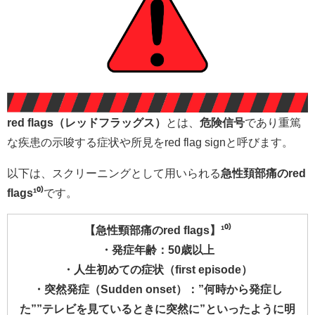
red flags（レッドフラッグス）
とは、
危険信号
であり重篤
な疾患の示唆する症状や所見をred flag signと呼びます。
以下は、スクリーニングとして用いられる
急性頚部痛のred
flags¹⁰⁾
です。
【急性頸部痛のred flags】¹⁰⁾
・発症年齢：50歳以上
・人生初めての症状（first episode）
・突然発症（Sudden onset）：”何時から発症し
た””テレビを見ているときに突然に”といったように明