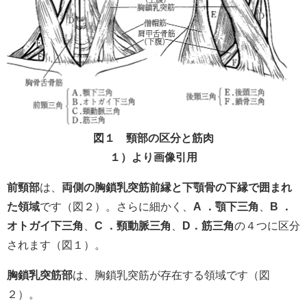
図１ 頸部の区分と筋肉
１）より画像引用
前頸部
は、
両側の胸鎖乳突筋前縁と下顎骨の下縁で囲まれ
た領域
です（図２）。さらに細かく、
A ．顎下三角
、
B ．
オトガイ下三角
、
C ．頸動脈三角
、
D．筋三角
の４つに区分
されます（図１）。
胸鎖乳突筋部
は、胸鎖乳突筋が存在する領域です（図
２）。