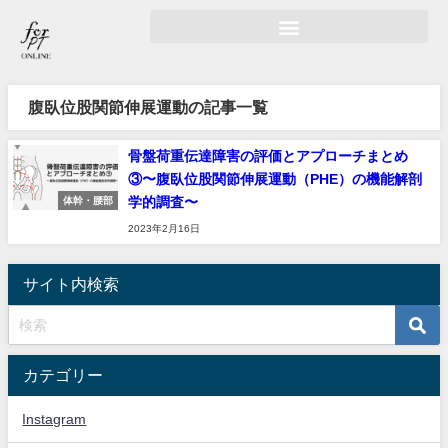
腹臥位股関節伸展運動の記事一覧
骨盤荷重伝達障害の評価とアプローチまとめ
③〜腹臥位股関節伸展運動（PHE）の機能解剖
学的調査〜
体幹・腰部
2023年2月16日
サイト内検索
カテゴリー
Instagram