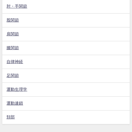
肘・手関節
股関節
肩関節
膝関節
自律神経
足関節
運動生理学
運動連鎖
頚部