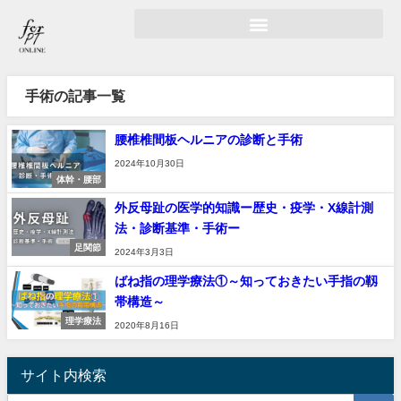
手術の記事一覧
腰椎椎間板ヘルニアの診断と手術
2024年10月30日
体幹・腰部
外反母趾の医学的知識ー歴史・疫学・X線計測
法・診断基準・手術ー
足関節
2024年3月3日
ばね指の理学療法①～知っておきたい手指の靱
帯構造～
理学療法
2020年8月16日
サイト内検索