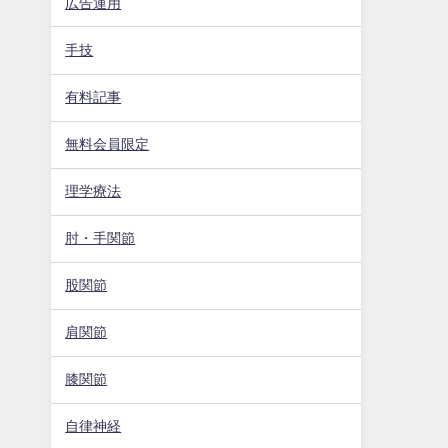
広告運用
手技
有料記事
無料会員限定
理学療法
肘・手関節
股関節
肩関節
膝関節
自律神経