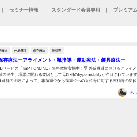
セミナー情報
スタンダード会員専用
プレミア
動療法
外反母趾
保存療法
靴指導
保存療法ーアライメント・靴指導・運動療法・装具療法ー
EBサービス「forPT ONLINE」無料体験実施中！🔻 外反母趾におけるアライ
の発生、増悪に関わる要因として母趾列のhypermobilityが注目されています¹
母趾群の比較によって、非荷重位から荷重位への近位骨に対する末梢骨の変位..
Rui