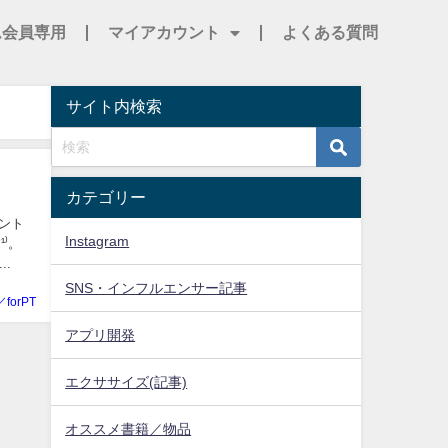
ム会員専用
マイアカウント
よくある質問
サイト内検索
カテゴリー
メント
Instagram
⁾。
.
SNS・インフルエンサー記事
／forPT
アプリ開発
エクササイズ(記事)
オススメ書籍／物品