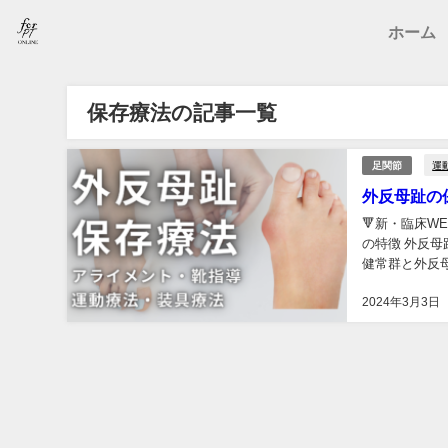
ホーム
保存療法の記事一覧
運
足関節
外反母趾の
🔻新・臨床W
の特徴 外反母趾
健常群と外反
2024年3月3日