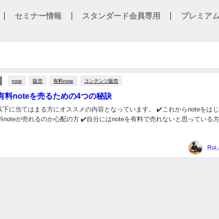
セミナー情報
スタンダード会員専用
プレミア
note
販売
有料note
コンテンツ販売
有料noteを売るための4つの秘訣
下に当てはまる方にオススメの内容となっています。 ✔️これからnoteをは
料noteが売れるのか心配の方 ✔️自分にはnoteを有料で売れないと思っている方 
Rui