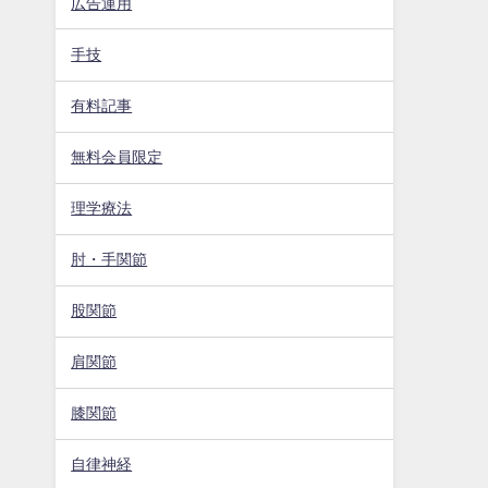
広告運用
手技
有料記事
無料会員限定
理学療法
肘・手関節
股関節
肩関節
膝関節
自律神経