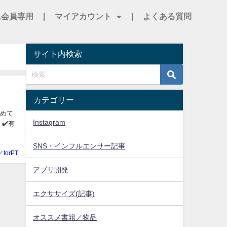
ム会員専用
マイアカウント
よくある質問
サイト内検索
カテゴリー
じめて
Instagram
✔️有
SNS・インフルエンサー記事
／forPT
アプリ開発
エクササイズ(記事)
オススメ書籍／物品