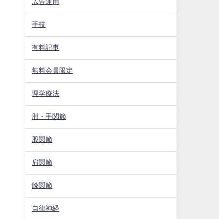
広告運用
手技
有料記事
無料会員限定
理学療法
肘・手関節
股関節
肩関節
膝関節
自律神経