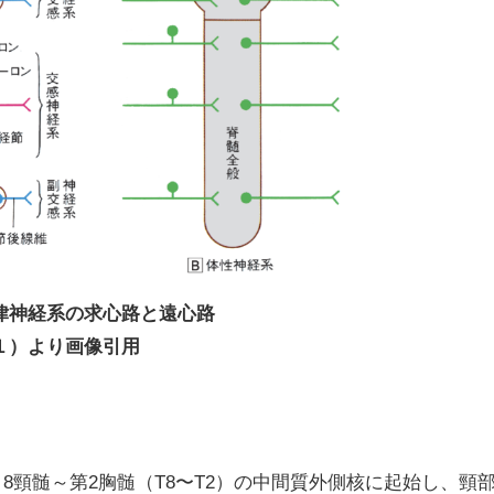
律神経系の求心路と遠心路
１）より画像引用
8頸髄～第2胸髄（T8〜T2）の中間質外側核に起始し、頸