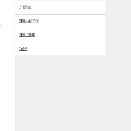
足関節
。
運動生理学
け
運動連鎖
頚部