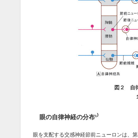
図２ 自
眼の自律神経の分布¹⁾
眼を支配する交感神経節前ニューロンは、第 