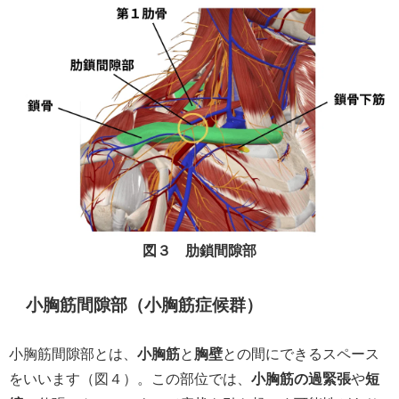
図３ 肋鎖間隙部
小胸筋間隙部（小胸筋症候群）
小胸筋間隙部とは、
小胸筋
と
胸壁
との間にできるスペース
をいいます（図４）。この部位では、
小胸筋の過緊張
や
短