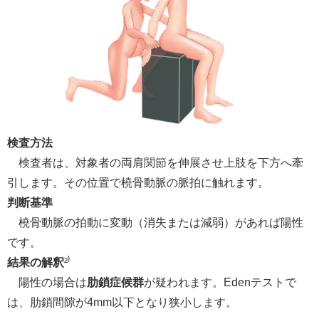
検査方法
検査者は、対象者の両肩関節を伸展させ上肢を下方へ牽
引します。その位置で橈骨動脈の脈拍に触れます。
判断基準
橈骨動脈の拍動に変動（消失または減弱）があれば陽性
です。
結果の解釈
²⁾
陽性の場合は
肋鎖症候群
が疑われます。Edenテストで
は、肋鎖間隙が4mm以下となり狭小します。