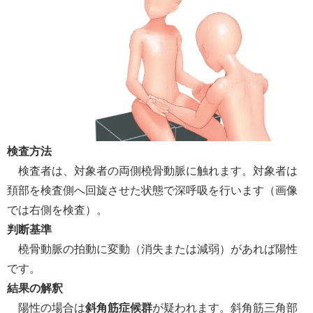
検査方法
検査者は、対象者の両側橈骨動脈に触れます。対象者は
頚部を検査側へ回旋させた状態で深呼吸を行います（画像
では右側を検査）。
判断基準
橈骨動脈の拍動に変動（消失または減弱）があれば陽性
です。
結果の解釈
陽性の場合は
斜角筋症候群
が疑われます。斜角筋三角部