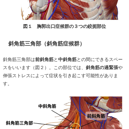
図１ 胸郭出口症候群の３つの絞扼部位
斜角筋三角部（斜角筋症候群）
斜角筋三角部は
前斜角筋
と
中斜角筋
との間にできるスペー
スをいいます（図２）。この部位では、
斜角筋の過緊張
や
伸張ストレスによって症状を引き起こす可能性がありま
す。