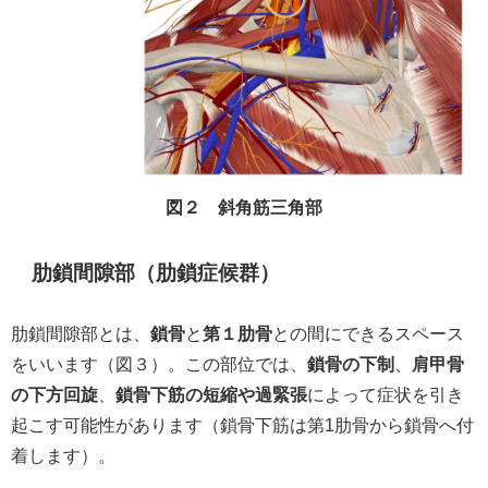
図２ 斜角筋三角部
肋鎖間隙部（肋鎖症候群）
肋鎖間隙部とは、
鎖骨
と
第１肋骨
との間にできるスペース
をいいます（図３）。この部位では、
鎖骨の下制
、
肩甲骨
の下方回旋
、
鎖骨下筋の短縮や過緊張
によって症状を引き
起こす可能性があります（鎖骨下筋は第1肋骨から鎖骨へ付
着します）。