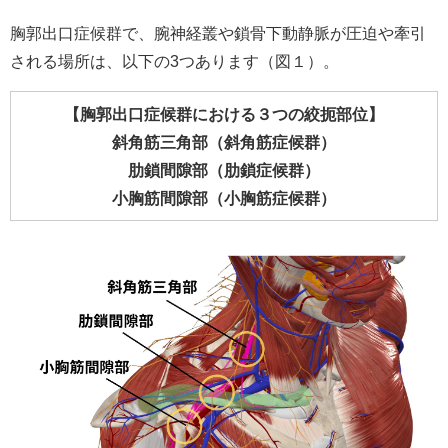
胸郭出口症候群で、腕神経叢や鎖骨下動静脈が圧迫や牽引
される場所は、以下の3つあります（図１）。
【胸郭出口症候群における３つの絞扼部位】
斜角筋三角部（斜角筋症候群）
肋鎖間隙部（肋鎖症候群）
小胸筋間隙部（小胸筋症候群）