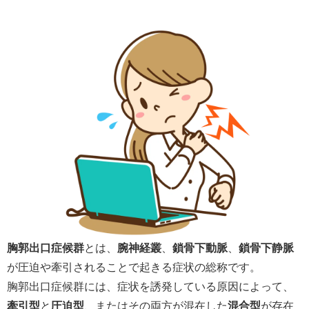
胸郭出口症候群
とは、
腕神経叢
、
鎖骨下動脈
、
鎖骨下静脈
が圧迫や牽引されることで起きる症状の総称です。
胸郭出口症候群には、症状を誘発している原因によって、
牽引型
と
圧迫型
、またはその両方が混在した
混合型
が存在