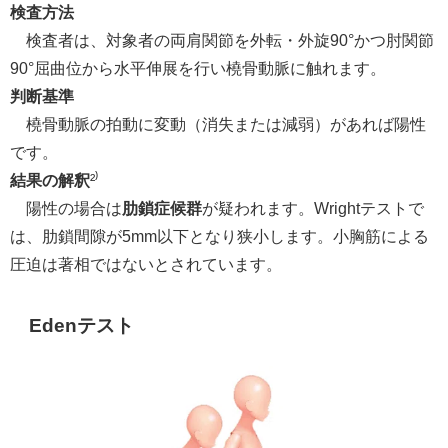
検査方法
検査者は、対象者の両肩関節を外転・外旋90°かつ肘関節
90°屈曲位から水平伸展を行い橈骨動脈に触れます。
判断基準
橈骨動脈の拍動に変動（消失または減弱）があれば陽性
です。
結果の解釈
²⁾
陽性の場合は
肋鎖症候群
が疑われます。Wrightテストで
は、肋鎖間隙が5mm以下となり狭小します。小胸筋による
圧迫は著相ではないとされています。
Edenテスト