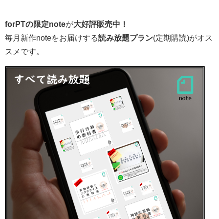
forPTの限定note
が
大好評販売中！
毎月新作noteをお届けする
読み放題プラン
(定期購読)がオス
スメです。