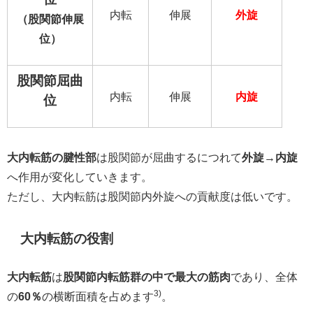
内転
伸展
外旋
（股関節伸展
位）
股関節屈曲
内転
伸展
内旋
位
大内転筋の腱性部
は股関節が屈曲するにつれて
外旋→内旋
へ作用が変化していきます。
ただし、大内転筋は股関節内外旋への貢献度は低いです。
大内転筋の役割
大内転筋
は
股関節内転筋群の中で最大の筋肉
であり、全体
3)
の
60％
の横断面積を占めます
。