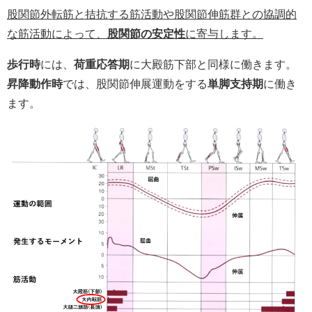
股関節外転筋と拮抗する筋活動や股関節伸筋群との協調的
な筋活動によって、
股関節の安定性
に寄与します。
歩行時
には、
荷重応答期
に大殿筋下部と同様に働きます。
昇降動作時
では、股関節伸展運動をする
単脚支持期
に働き
ます。