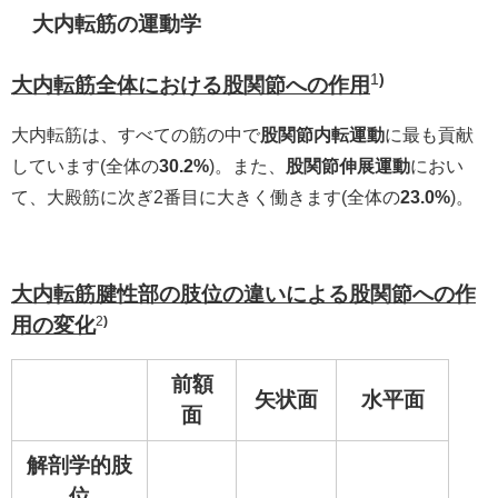
大内転筋の運動学
1
)
大内転筋全体における股関節への作用
大内転筋は、すべての筋の中で
股関節内転運動
に最も貢献
しています(全体の
30.2%
)。また、
股関節伸展運動
におい
て、大殿筋に次ぎ2番目に大きく働きます(全体の
23.0%
)。
大内転筋腱性部の肢位の違いによる股関節への作
用の変化
2
)
前額
矢状面
水平面
面
解剖学的肢
位