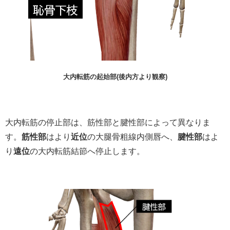
大内転筋の起始部(後内方より観察)
大内転筋の停止部は、筋性部と腱性部によって異なりま
す。
筋性部
はより
近位
の大腿骨粗線内側唇へ、
腱性部
はよ
り
遠位
の大内転筋結節へ停止します。