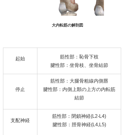
大内転筋の解剖図
筋性部：恥骨下枝
起始
腱性部：坐骨枝、坐骨結節
筋性部：大腿骨粗線内側唇
停止
腱性部：内側上顆の上方の内転筋
結節
筋性部：閉鎖神経(L2-L4)
支配神経
腱性部：脛骨神経(L4,L5)