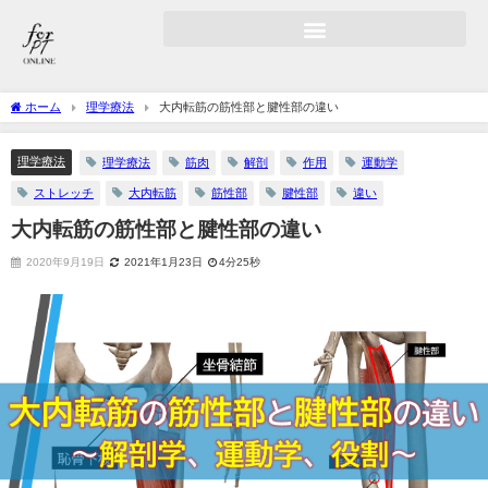
ホーム
理学療法
大内転筋の筋性部と腱性部の違い
理学療法
理学療法
筋肉
解剖
作用
運動学
ストレッチ
大内転筋
筋性部
腱性部
違い
大内転筋の筋性部と腱性部の違い
2020年9月19日
2021年1月23日
4分25秒