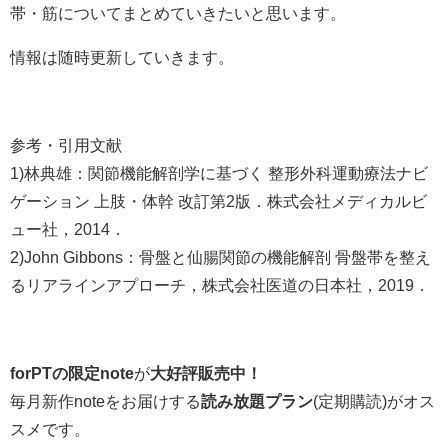
帯・筋についてまとめていきたいと思います。
情報は随時更新していきます。
参考・引用文献
1)林典雄：関節機能解剖学に基づく 整形外科運動療法ナビ
ゲーション 上肢・体幹 改訂第2版．株式会社メディカルビ
ュー社，2014．
2)John Gibbons：骨盤と仙腸関節の機能解剖 骨盤帯を整え
るリアラインアプローチ，株式会社医道の日本社，2019．
forPTの限定note
が
大好評販売中！
毎月新作noteをお届けする
読み放題プラン
(定期購読)がオス
スメです。