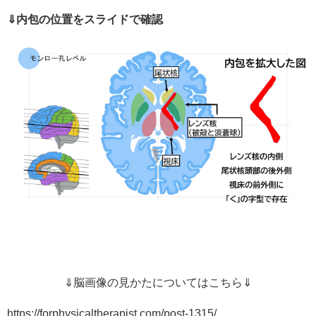
⇓内包の位置をスライドで確認
⇓脳画像の見かたについてはこちら⇓
https://forphysicaltherapist.com/post-1315/