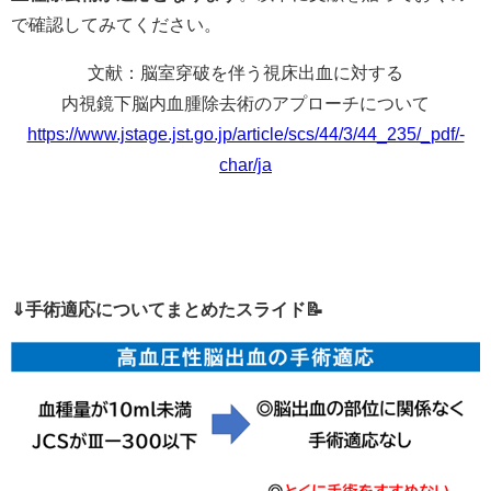
で確認してみてください。
文献：脳室穿破を伴う視床出血に対する
内視鏡下脳内血腫除去術のアプローチについて
https://www.jstage.jst.go.jp/article/scs/44/3/44_235/_pdf/-
char/ja
⇓手術適応についてまとめたスライド📝