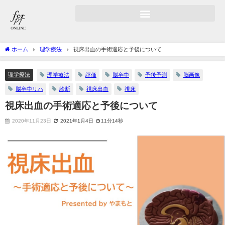
ホーム
理学療法
視床出血の手術適応と予後について
理学療法
理学療法
評価
脳卒中
予後予測
脳画像
脳卒中リハ
診断
視床出血
視床
視床出血の手術適応と予後について
2020年11月23日
2021年1月4日
11分14秒