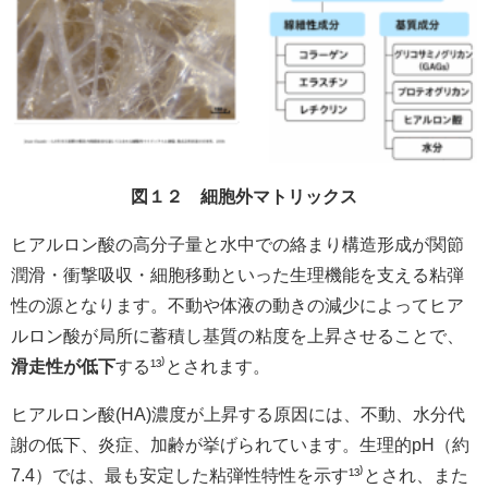
図１２ 細胞外マトリックス
ヒアルロン酸の高分子量と水中での絡まり構造形成が関節
潤滑・衝撃吸収・細胞移動といった生理機能を支える粘弾
性の源となります。不動や体液の動きの減少によってヒア
ルロン酸が局所に蓄積し基質の粘度を上昇させることで、
滑走性が低下
する¹³
⁾
とされます。
ヒアルロン酸(HA)濃度が上昇する原因には、不動、水分代
謝の低下、炎症、加齢が挙げられています。生理的pH（約
7.4）では、最も安定した粘弾性特性を示す¹³
⁾
とされ、また