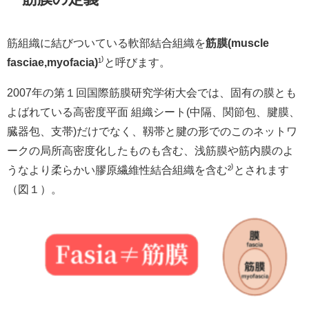
筋組織に結びついている軟部結合組織を
筋膜(muscle
fasciae,myofacia)
¹
⁾
と呼びます。
2007年の第１回国際筋膜研究学術大会では、固有の膜とも
よばれている高密度平面 組織シート(中隔、関節包、腱膜、
臓器包、支帯)だけでなく、靱帯と腱の形でのこのネットワ
ークの局所高密度化したものも含む、浅筋膜や筋内膜のよ
うなより柔らかい膠原繊維性結合組織を含む²
⁾
とされます
（図１）。