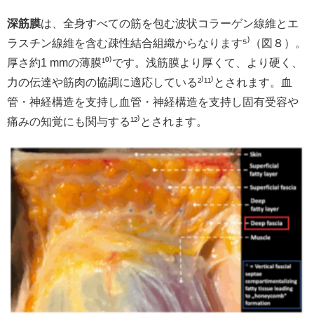
深筋膜
は、全身すべての筋を包む波状コラーゲン線維とエ
ラスチン線維を含む疎性結合組織からなります⁵
⁾
（図８）。
厚さ約1 mmの薄膜¹⁰
⁾
です。浅筋膜より厚くて、より硬く、
力の伝達や筋肉の協調に適応している²
⁾
¹¹
⁾
とされます。血
管・神経構造を支持し血管・神経構造を支持し固有受容や
痛みの知覚にも関与する¹²
⁾
とされます。