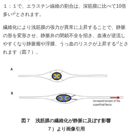
１：１で、エラスチン線維の割合は、深筋膜に比べて10倍
多い⁹
⁾
とされます。
繊維化により浅筋膜の張力が異常に上昇することで、静脈
の形を変形させ、静脈弁の閉鎖不全を招き、血液が逆流し
やすくなり静脈瘤や浮腫、うっ血のリスクが上昇する⁷
⁾
とさ
れます（図７）。
図７ 浅筋膜の繊維化が静脈に及ぼす影響
７）より画像引用