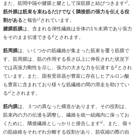
また、筋間中隔や腱膜と腱として深筋膜と結びつきます⁴
⁾
。
筋外膜は筋束を束ねるだけでなく隣接筋の張力を伝える役
割がある
と報告⁵
⁾
されています。
腱膜筋膜
は、含まれる弾性繊維は全体の1％未満であり張力
をそのまま伝達できる¹
⁾
とされます。
筋周膜
は、いくつかの筋繊維が集まった筋束を覆う筋膜で
す。筋周膜は、筋の作用する長さ以上に伸長された状況下
では高張力剛性を示し、張力の大きな力を伝達する¹
⁾
とされ
ています。また、固有受容器が豊富に存在しヒアルロン酸
も豊富に含まれており様々な筋繊維の間の滑走を助けてい
る⁶
⁾
とされます。
筋内膜
は、３つの異なった構造があります。その役割は、
筋束内の力の伝達を調整し、繊維を統一組織内に保ってお
くために、隣接繊維としっかりと接合します¹
⁾
。また、個々
の筋線維をそれぞれ分離する役割があり、筋収縮の際の自