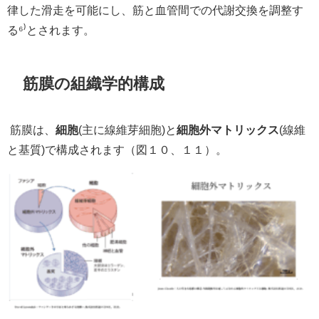
律した滑走を可能にし、筋と血管間での代謝交換を調整す
る⁶
⁾
とされます。
筋膜の組織学的構成
筋膜は、
細胞
(主に線維芽細胞)と
細胞外マトリックス
(線維
と基質)で構成されます（図１０、１１）。