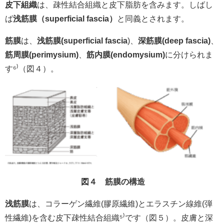
皮下組織
は、疎性結合組織と皮下脂肪を含みます。しばし
ば
浅筋膜（superficial fascia）
と同義とされます。
筋膜
は、
浅筋膜(superficial fascia
)、
深筋膜(deep fascia)
、
筋周膜(perimysium)
、
筋内膜(endomysium)
に分けられま
す⁶
⁾
（図４）。
図４ 筋膜の構造
浅筋膜
は、コラーゲン繊維(膠原繊維)とエラスチン線維(弾
性繊維)を含む皮下疎性結合組織⁵
⁾
です（図５）。皮膚と深