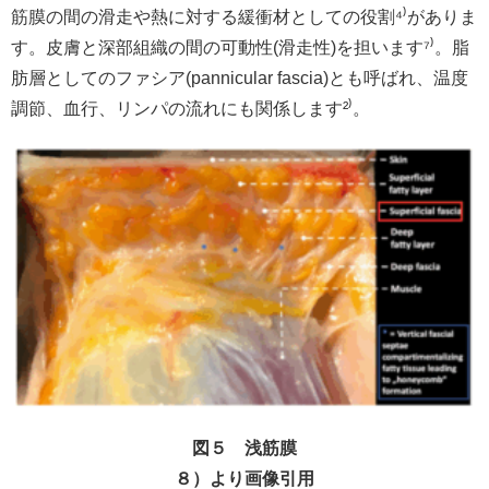
筋膜の間の滑走や熱に対する緩衝材としての役割⁴
⁾
がありま
す。皮膚と深部組織の間の可動性(滑走性)を担います⁷
⁾
。脂
肪層としてのファシア(pannicular fascia)とも呼ばれ、温度
調節、血行、リンパの流れにも関係します²
⁾
。
図５ 浅筋膜
８）より画像引用