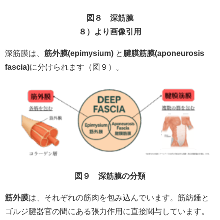
図８ 深筋膜
８）より画像引用
深筋膜は、
筋外膜(epimysium)
と
腱膜筋膜(aponeurosis
fascia)
に分けられます（図９）。
図９ 深筋膜の分類
筋外膜
は、それぞれの筋肉を包み込んでいます。筋紡錘と
ゴルジ腱器官の間にある張力作用に直接関与しています。