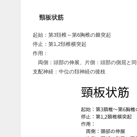
頸板状筋
起始：第3頚椎～第6胸椎の棘突起
停止：第1,2頚椎横突起
作用：
両側：頭部の伸展、片側：頭部の側屈と同
支配神経：中位の頚神経の後枝