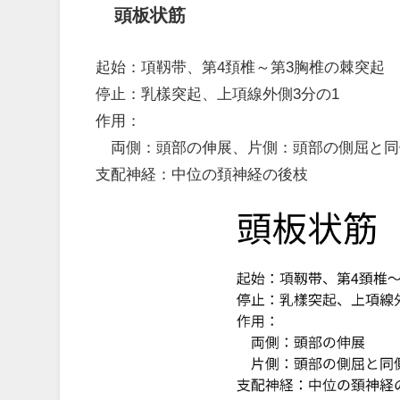
頭板状筋
起始：項靱带、第4頚椎～第3胸椎の棘突起
停止：乳樣突起、上項線外側3分の1
作用：
両側：頭部の伸展、片側：頭部の側屈と同
支配神経：中位の頚神経の後枝