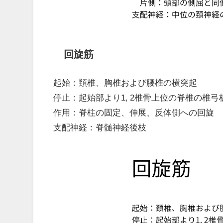
回旋筋
起始：頚椎、胸椎および腰椎の横突起
停止：起始部より1, 2椎骨上位の脊椎の椎弓
作用：脊柱の固定、伸展、反体側への回旋
支配神経：脊髄神経後枝