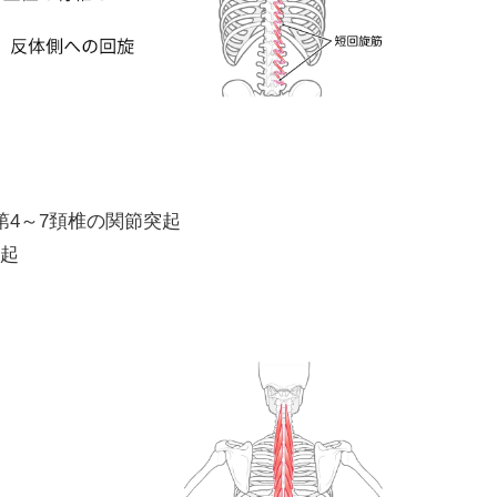
第4～7頚椎の関節突起
突起