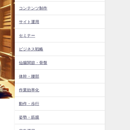
コンテンツ制作
サイト運用
セミナー
ビジネス戦略
仙腸関節・骨盤
体幹・腰部
作業効率化
動作・歩行
姿勢・筋膜