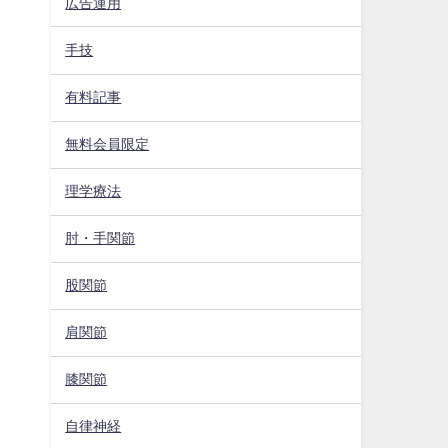
広告運用
手技
有料記事
無料会員限定
理学療法
肘・手関節
股関節
肩関節
膝関節
自律神経