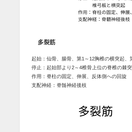
多裂筋
起始：仙骨、腸骨、第1～12胸椎の横突起、
停止：起始部より2～4椎骨上位の脊椎の棘
作用：脊柱の固定、伸展、反体側への回旋
支配神経：脊髄神経後枝