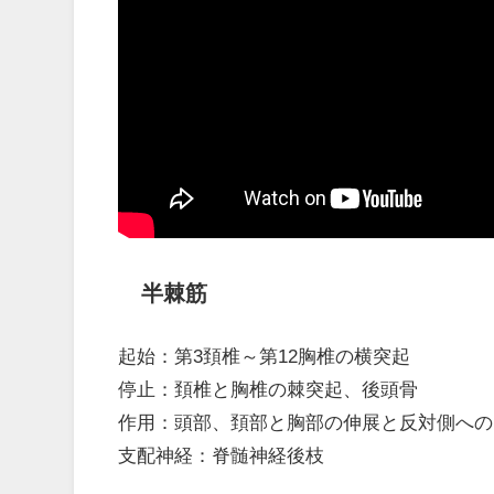
半棘筋
起始：第3頚椎～第12胸椎の横突起
停止：頚椎と胸椎の棘突起、後頭骨
作用：頭部、頚部と胸部の伸展と反対側への
支配神経：脊髄神経後枝